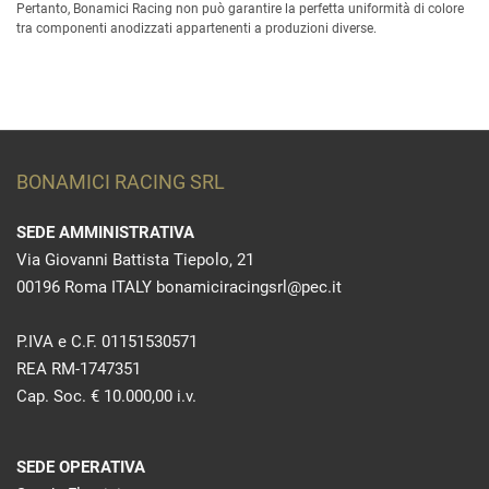
Pertanto, Bonamici Racing non può garantire la perfetta uniformità di colore
tra componenti anodizzati appartenenti a produzioni diverse.
BONAMICI RACING SRL
SEDE AMMINISTRATIVA
Via Giovanni Battista Tiepolo, 21
00196 Roma ITALY bonamiciracingsrl@pec.it
P.IVA e C.F. 01151530571
REA RM-1747351
Cap. Soc. € 10.000,00 i.v.
SEDE OPERATIVA