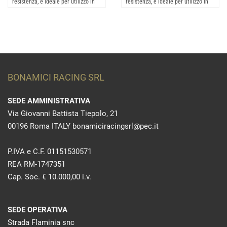
resistenza, è ideale per utilizzo in
resistenza, è ideale per utilizzo in
condizioni estrem...
condizioni estrem...
BONAMICI RACING SRL
SEDE AMMINISTRATIVA
Via Giovanni Battista Tiepolo, 21
00196 Roma ITALY bonamiciracingsrl@pec.it
P.IVA e C.F. 01151530571
REA RM-1747351
Cap. Soc. € 10.000,00 i.v.
SEDE OPERATIVA
Strada Flaminia snc