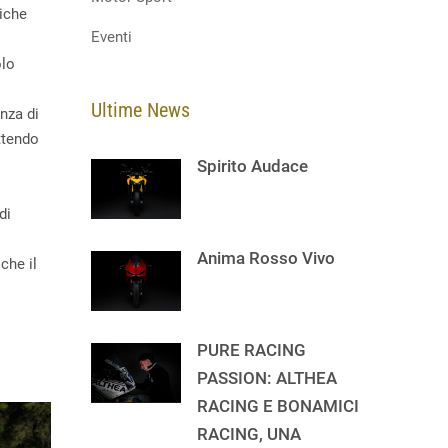
niche
Eventi
olo
Ultime News
nza di
ttendo
Spirito Audace
di
Anima Rosso Vivo
che il
PURE RACING
PASSION: ALTHEA
RACING E BONAMICI
RACING, UNA