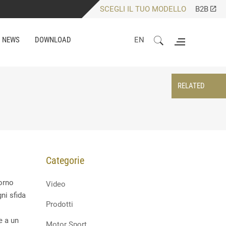
SCEGLI IL TUO MODELLO
B2B
NEWS
DOWNLOAD
EN
RELATED
Categorie
iorno
Video
ni sfida
Prodotti
e a un
Motor Sport