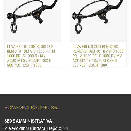
LEVA FRENO CON REGISTRO
LEVA FRENO CON REGISTRO
REMOTO - BMW S 1000 RR - M
REMOTO RACING - BMW S 1000
1000 RR - S 1000 R / MV
RR - M 1000 RR - S 1000 R / MV
AGUSTA F3 / SUZUKI GSX-R
AGUSTA F3 / SUZUKI GSX-R
600-750 - GSX-R 1000
600-750 - GSX-R 1000
Realizzata in alluminio ad alta
Realizzata in alluminio ad alta
resistenza, dotata di registro
resistenza, consente la regolazione
remoto che ne permette l...
della leva freno me...
BONAMICI RACING SRL
SEDE AMMINISTRATIVA
Via Giovanni Battista Tiepolo, 21