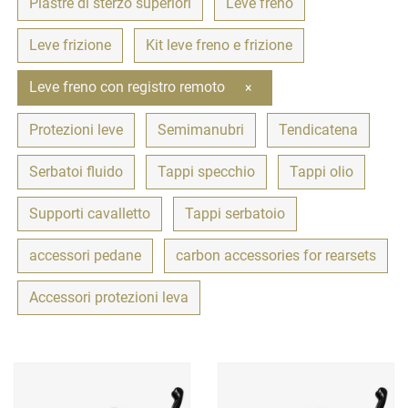
Piastre di sterzo superiori
Leve freno
Leve frizione
Kit leve freno e frizione
Leve freno con registro remoto
×
Protezioni leve
Semimanubri
Tendicatena
Serbatoi fluido
Tappi specchio
Tappi olio
Supporti cavalletto
Tappi serbatoio
accessori pedane
carbon accessories for rearsets
Accessori protezioni leva