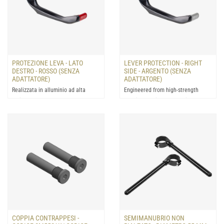
PROTEZIONE LEVA - LATO
LEVER PROTECTION - RIGHT
DESTRO - ROSSO (SENZA
SIDE - ARGENTO (SENZA
ADATTATORE)
ADATTATORE)
Realizzata in alluminio ad alta
Engineered from high-strength
resistenza: progettata per la
aluminum, this protector is
protezione della leva del...
designed to shield the brake ...
COPPIA CONTRAPPESI -
SEMIMANUBRIO NON