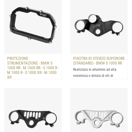
distanziali per un faci...
distanziali per un faci...
PROTEZIONE
PIASTRA DI STERZO SUPERIORE
STRUMENTAZIONE - BMW S
(STANDARD) - BMW S 1000 RR
1000 RR - M 1000 RR - S 1000 R -
Realizzata in alluminio ad alta
M 1000 R - S 1000 XR - M 1000
resistenza e dotata di viti di
XR
serraggio in titanio, qu...
Realizzata in alluminio ad alta
resistenza e dotate di un pannello
protettivo in plexig...