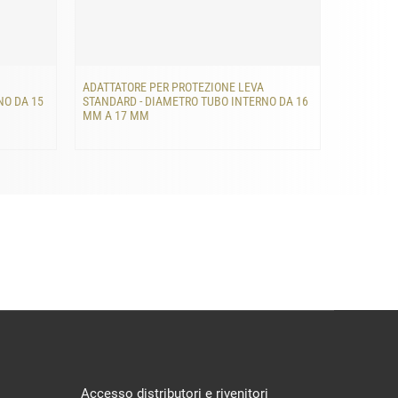
ADATTATORE PER PROTEZIONE LEVA
ADATTATO
NO DA 15
STANDARD - DIAMETRO TUBO INTERNO DA 16
STANDARD
MM A 17 MM
MM A 18
Accesso distributori e rivenitori