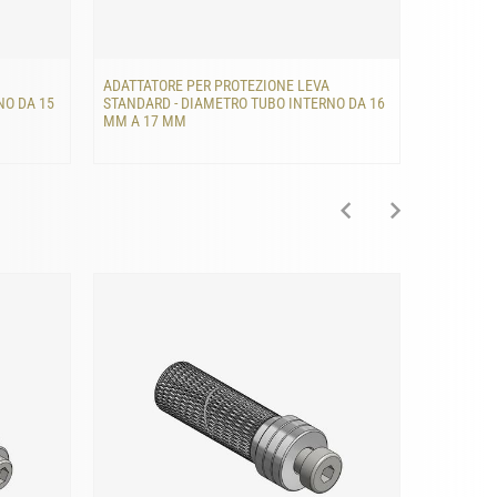
ADATTATORE PER PROTEZIONE LEVA
ADATTATO
NO DA 15
STANDARD - DIAMETRO TUBO INTERNO DA 16
STANDARD
MM A 17 MM
MM A 18