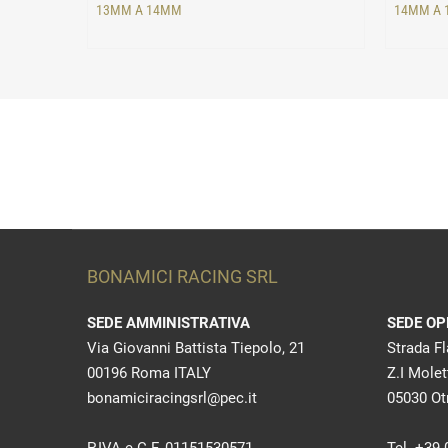
13MM A 14MM
14MM A
BONAMICI RACING SRL
SEDE AMMINISTRATIVA
SEDE OP
Via Giovanni Battista Tiepolo, 21
Strada F
00196 Roma ITALY
Z.I Molet
bonamiciracingsrl@pec.it
05030 Otr
P.IVA e C.F. 01151530571
Tel. +39