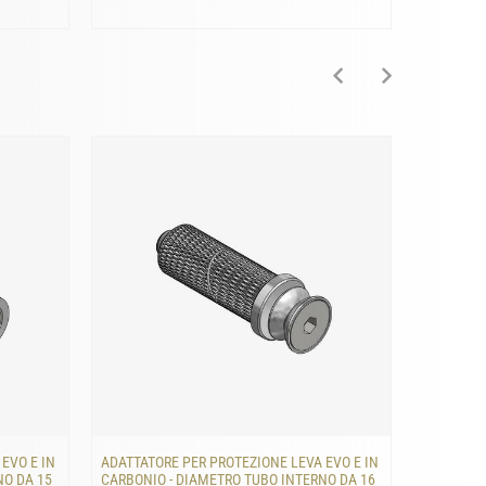
EVO E IN
ADATTATORE PER PROTEZIONE LEVA EVO E IN
ADATTATO
NO DA 15
CARBONIO - DIAMETRO TUBO INTERNO DA 16
CARBONIO