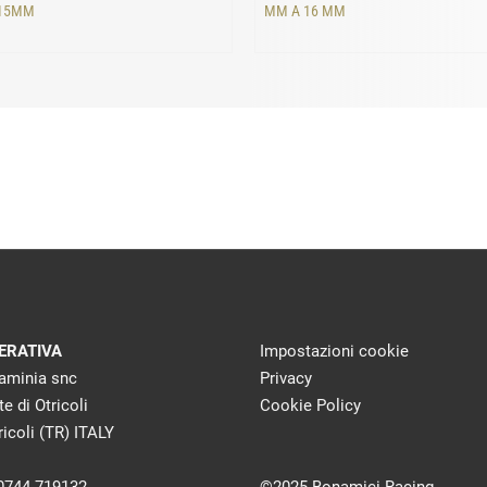
 15MM
MM A 16 MM
ERATIVA
Impostazioni cookie
laminia snc
Privacy
te di Otricoli
Cookie Policy
icoli (TR) ITALY
 0744 719132
©2025 Bonamici Racing