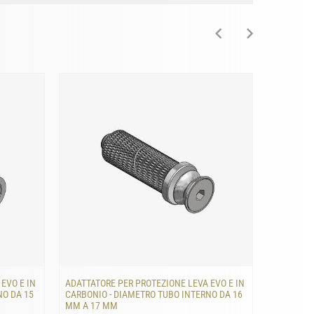
EVO E IN
ADATTATORE PER PROTEZIONE LEVA EVO E IN
ADATTATO
NO DA 15
CARBONIO - DIAMETRO TUBO INTERNO DA 16
CARBONIO
MM A 17 MM
MM A 18