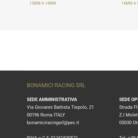
13MM A 14MM
14MM A
BONAMICI RACING SRL
SEDE AMMINISTRATIVA
SEDE OP
Via Giovanni Battista Tiepolo, 21
Strada F
00196 Roma ITALY
Z.I Molet
bonamiciracingsrl@pec.it
05030 Otr
P.IVA e C.F. 01151530571
Tel. +39