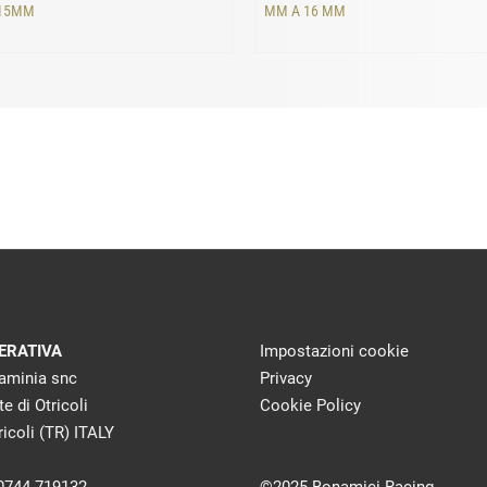
 15MM
MM A 16 MM
ERATIVA
Impostazioni cookie
laminia snc
Privacy
te di Otricoli
Cookie Policy
icoli (TR) ITALY
 0744 719132
©2025 Bonamici Racing