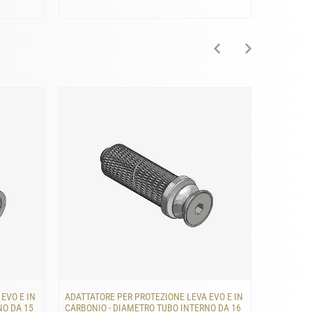
EVO E IN
ADATTATORE PER PROTEZIONE LEVA EVO E IN
ADATTATO
NO DA 15
CARBONIO - DIAMETRO TUBO INTERNO DA 16
CARBONIO