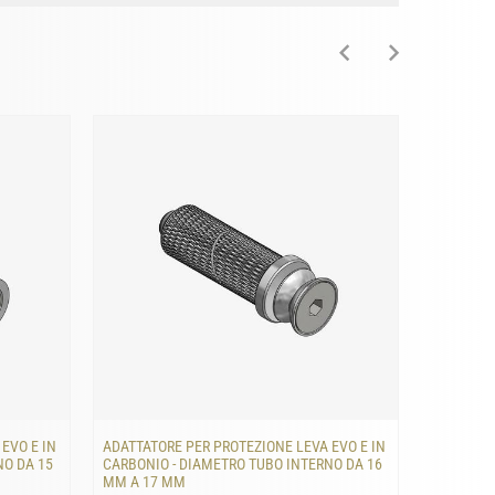
EVO E IN
ADATTATORE PER PROTEZIONE LEVA EVO E IN
ADATTATO
NO DA 15
CARBONIO - DIAMETRO TUBO INTERNO DA 16
CARBONIO
MM A 17 MM
MM A 18