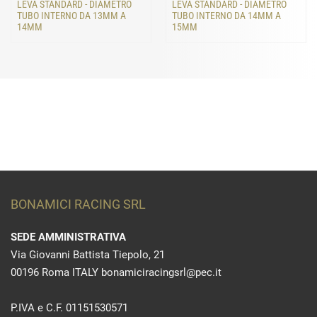
LEVA STANDARD - DIAMETRO
LEVA STANDARD - DIAMETRO
TUBO INTERNO DA 13MM A
TUBO INTERNO DA 14MM A
14MM
15MM
BONAMICI RACING SRL
SEDE AMMINISTRATIVA
Via Giovanni Battista Tiepolo, 21
00196 Roma ITALY bonamiciracingsrl@pec.it
P.IVA e C.F. 01151530571