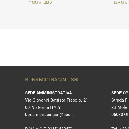
13MM A 14MM
14MM A
BONAMICI RACING SRL
SEDE AMMINISTRATIVA
SEDE OP
Via Giovanni Battista Tiepolo, 21
Strada F
00196 Roma ITALY
Z.I Molet
bonamiciracingsrl@pec.it
05030 Otr
P.IVA e C.F. 01151530571
Tel. +39