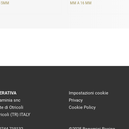
 15MM
MM A 16 MM
ERATIVA
Impostazioni cookie
laminia snc
Privacy
te di Otricoli
Cookie Policy
icoli (TR) ITALY
 0744 719132
©2025 Bonamici Racing