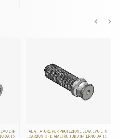
EVO E IN
ADATTATORE PER PROTEZIONE LEVA EVO E IN
ADATTATO
NO DA 15
CARBONIO - DIAMETRO TUBO INTERNO DA 16
CARBONIO