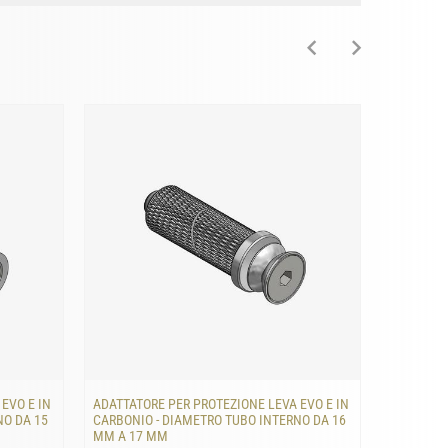
EVO E IN
ADATTATORE PER PROTEZIONE LEVA EVO E IN
ADATTATO
NO DA 15
CARBONIO - DIAMETRO TUBO INTERNO DA 16
CARBONIO
MM A 17 MM
MM A 18